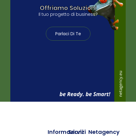
Offriamo Soluzioni
Il tuo progetto di business?
Parlaci Di Te
Informazioni
Servizi
Netagency