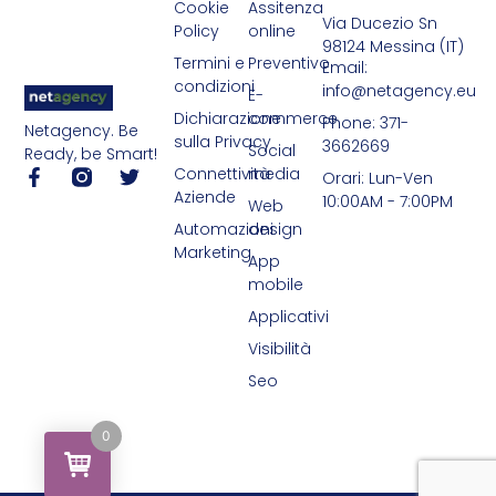
Cookie
Assitenza
Via Ducezio Sn
Policy
online
98124 Messina (IT)
Termini e
Preventivo
Email:
condizioni
info@netagency.eu
E-
Dichiarazione
commerce
Phone: 371-
Netagency. Be
sulla Privacy
3662669
Social
Ready, be Smart!
Connettività
media
Orari: Lun-Ven
Aziende
10:00AM - 7:00PM
Web
Automazioni
design
Marketing
App
mobile
Applicativi
Visibilità
Seo
0