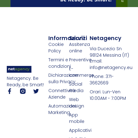
Informazioni
Servizi
Netagency
Cookie
Assitenza
Via Ducezio Sn
Policy
online
98124 Messina (IT)
Termini e
Preventivo
Email:
condizioni
info@netagency.eu
E-
Dichiarazione
commerce
Phone: 371-
Netagency. Be
sulla Privacy
3662669
Social
Ready, be Smart!
Connettività
media
Orari: Lun-Ven
Aziende
10:00AM - 7:00PM
Web
Automazioni
design
Marketing
App
mobile
Applicativi