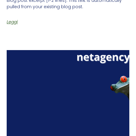
Blog post excerpt [1-2 lines]. This text is automatically
pulled from your existing blog post.
Leggi