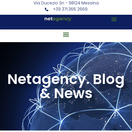
Via Ducezio Sn - 98124 Messina
+39 371.366 2669
Netagency. Blog
& News