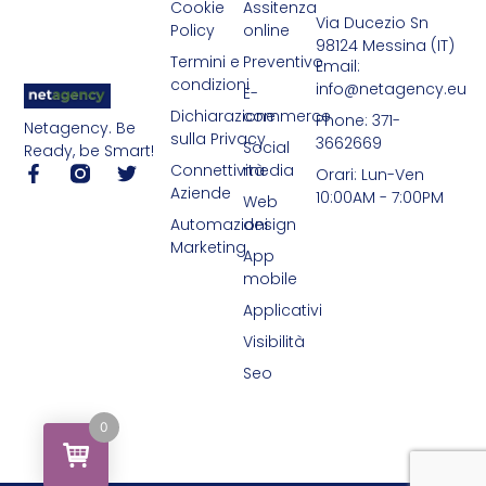
Cookie
Assitenza
Via Ducezio Sn
Policy
online
98124 Messina (IT)
Termini e
Preventivo
Email:
condizioni
info@netagency.eu
E-
Dichiarazione
commerce
Phone: 371-
Netagency. Be
sulla Privacy
3662669
Social
Ready, be Smart!
Connettività
media
Orari: Lun-Ven
Aziende
10:00AM - 7:00PM
Web
Automazioni
design
Marketing
App
mobile
Applicativi
Visibilità
Seo
0