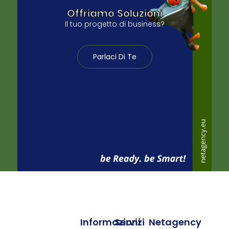
Offriamo Soluzioni
Il tuo progetto di business?
Parlaci Di Te
Informazioni
Servizi
Netagency