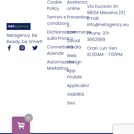
Cookie
Assitenza
Via Ducezio Sn
Policy
online
98124 Messina (IT)
Termini e
Preventivo
Email:
condizioni
info@netagency.eu
E-
Dichiarazione
commerce
Phone: 371-
Netagency. Be
sulla Privacy
3662669
Social
Ready, be Smart!
Connettività
media
Orari: Lun-Ven
Aziende
10:00AM - 7:00PM
Web
Automazioni
design
Marketing
App
mobile
Applicativi
Visibilità
Seo
0