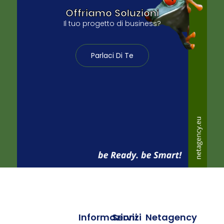
Offriamo Soluzioni
Il tuo progetto di business?
Parlaci Di Te
Informazioni
Servizi
Netagency