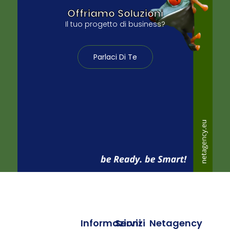
Offriamo Soluzioni
Il tuo progetto di business?
Parlaci Di Te
Informazioni
Servizi
Netagency