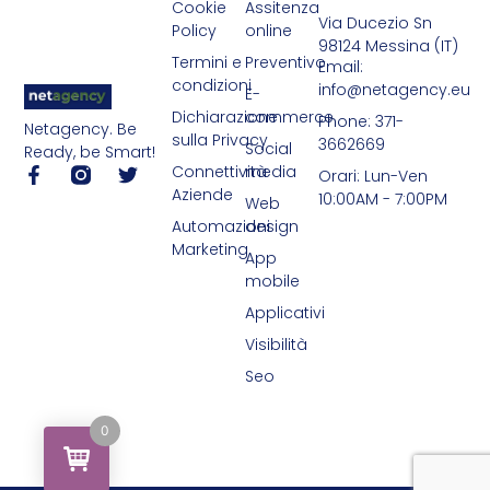
Cookie
Assitenza
Via Ducezio Sn
Policy
online
98124 Messina (IT)
Termini e
Preventivo
Email:
condizioni
info@netagency.eu
E-
Dichiarazione
commerce
Phone: 371-
Netagency. Be
sulla Privacy
3662669
Social
Ready, be Smart!
Connettività
media
Orari: Lun-Ven
Aziende
10:00AM - 7:00PM
Web
Automazioni
design
Marketing
App
mobile
Applicativi
Visibilità
Seo
0