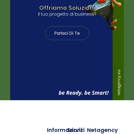
Offriamo Soluzioni
Il tuo progetto di business?
Parlaci Di Te
Informazioni
Servizi
Netagency