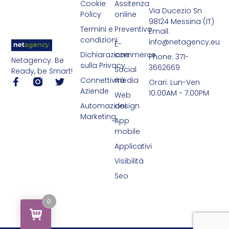
Cookie
Assitenza
Via Ducezio Sn
Policy
online
98124 Messina (IT)
Termini e
Preventivo
Email:
condizioni
info@netagency.eu
E-
Dichiarazione
commerce
Phone: 371-
Netagency. Be
sulla Privacy
3662669
Social
Ready, be Smart!
Connettività
media
Orari: Lun-Ven
Aziende
10:00AM - 7:00PM
Web
Automazioni
design
Marketing
App
mobile
Applicativi
Visibilità
Seo
0