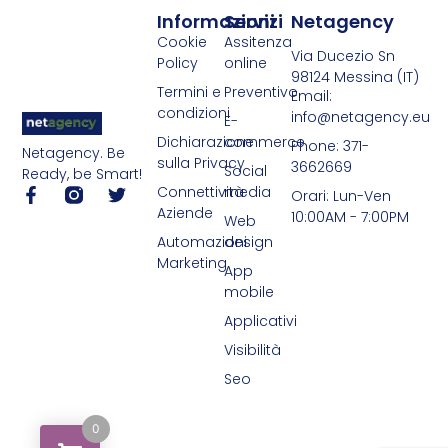
Informazioni
Servizi
Netagency
Cookie
Assitenza
Via Ducezio Sn
Policy
online
98124 Messina (IT)
Termini e
Preventivo
Email:
condizioni
info@netagency.eu
E-
Dichiarazione
commerce
Phone: 371-
Netagency. Be
sulla Privacy
3662669
Social
Ready, be Smart!
Connettività
media
Orari: Lun-Ven
Aziende
10:00AM - 7:00PM
Web
Automazioni
design
Marketing
App
mobile
Applicativi
Visibilità
Seo
0