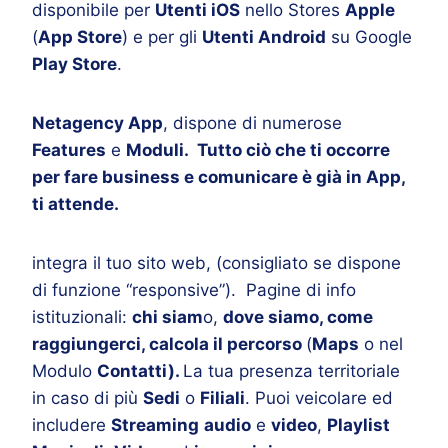
disponibile per
Utenti iOS
nello Stores
Apple
(
App Store
) e per gli
Utenti Android
su Google
Play Store
.
Netagency App
, dispone di numerose
Features
e
Moduli. Tutto ciò che ti occorre
per fare business e comunicare è già in App,
ti attende.
integra il tuo sito web, (consigliato se dispone
di funzione “responsive”). Pagine di info
istituzionali:
chi siam
o,
dove siamo, come
raggiungerci, calcola il percorso
(
Maps
o nel
Modulo
Contatti).
La tua presenza territoriale
in caso di più
Sedi
o
Filiali
. Puoi veicolare ed
includere
Streaming
audio
e
video
,
Playlist