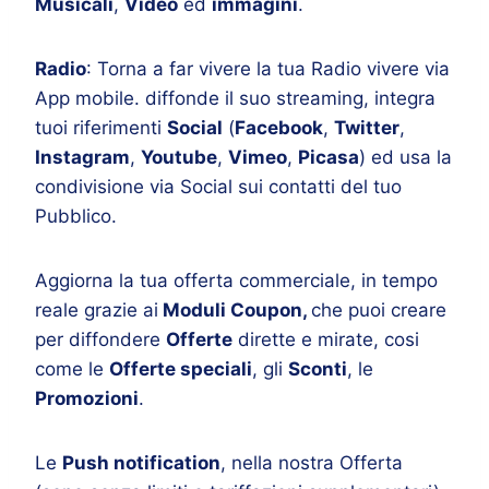
Musicali
,
Video
ed
immagini
.
Radio
: Torna a far vivere la tua Radio vivere via
App mobile. diffonde il suo streaming, integra
tuoi riferimenti
Social
(
Facebook
,
Twitter
,
Instagram
,
Youtube
,
Vimeo
,
Picasa
) ed usa la
condivisione via Social sui contatti del tuo
Pubblico.
Aggiorna la tua offerta commerciale, in tempo
reale grazie ai
Moduli Coupon,
che puoi creare
per diffondere
Offerte
dirette e mirate, cosi
come le
Offerte speciali
, gli
Sconti
, le
Promozioni
.
Le
Push notification
, nella nostra Offerta