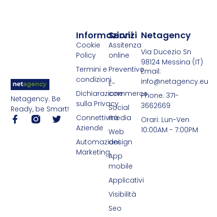
Informazioni
Servizi
Netagency
Cookie
Assitenza
Via Ducezio Sn
Policy
online
98124 Messina (IT)
Termini e
Preventivo
Email:
condizioni
info@netagency.eu
E-
Dichiarazione
commerce
Phone: 371-
Netagency. Be
sulla Privacy
3662669
Social
Ready, be Smart!
Connettività
media
Orari: Lun-Ven
Aziende
10:00AM - 7:00PM
Web
Automazioni
design
Marketing
App
mobile
Applicativi
Visibilità
Seo