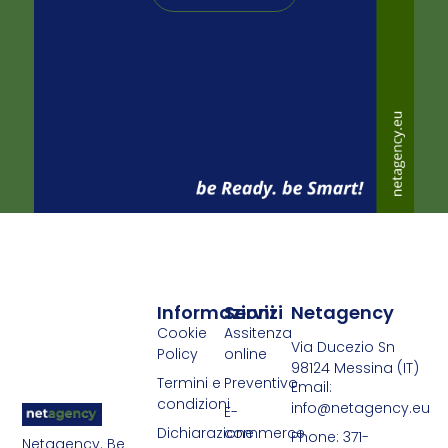
Informazioni
Servizi
Netagency
Cookie
Assitenza
Via Ducezio Sn
Policy
online
98124 Messina (IT)
Termini e
Preventivo
Email:
condizioni
info@netagency.eu
E-
Dichiarazione
commerce
Phone: 371-
Netagency. Be