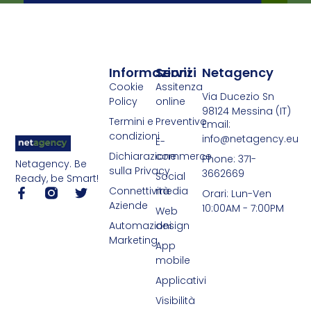
Informazioni
Servizi
Netagency
Cookie
Assitenza
Via Ducezio Sn
Policy
online
98124 Messina (IT)
Termini e
Preventivo
Email:
condizioni
info@netagency.eu
E-
Dichiarazione
commerce
Phone: 371-
Netagency. Be
sulla Privacy
3662669
Social
Ready, be Smart!
Connettività
media
Orari: Lun-Ven
Aziende
10:00AM - 7:00PM
Web
Automazioni
design
Marketing
App
mobile
Applicativi
Visibilità