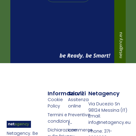
Informazioni
Servizi
Netagency
Cookie
Assitenza
Via Ducezio Sn
Policy
online
98124 Messina (IT)
Termini e
Preventivo
Email:
condizioni
info@netagency.eu
E-
Dichiarazione
commerce
Phone: 371-
Netagency. Be