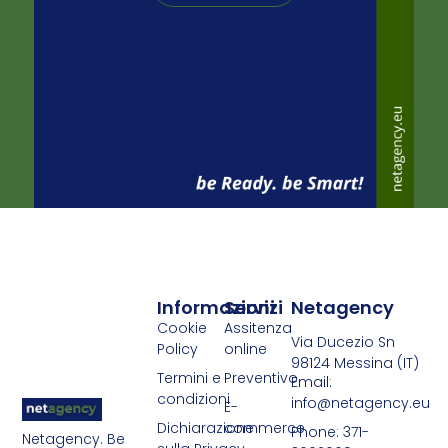
Informazioni
Servizi
Netagency
Cookie
Assitenza
Via Ducezio Sn
Policy
online
98124 Messina (IT)
Termini e
Preventivo
Email:
condizioni
info@netagency.eu
E-
Dichiarazione
commerce
Phone: 371-
Netagency. Be