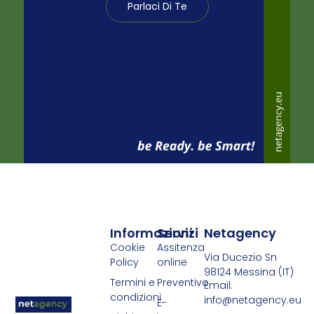
Parlaci Di Te
Informazioni
Servizi
Netagency
Cookie
Assitenza
Via Ducezio Sn
Policy
online
98124 Messina (IT)
Termini e
Preventivo
Email:
condizioni
info@netagency.eu
E-