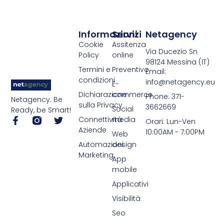
Informazioni
Servizi
Netagency
Cookie
Assitenza
Via Ducezio Sn
Policy
online
98124 Messina (IT)
Termini e
Preventivo
Email:
condizioni
info@netagency.eu
E-
Dichiarazione
commerce
Phone: 371-
Netagency. Be
sulla Privacy
3662669
Social
Ready, be Smart!
Connettività
media
Orari: Lun-Ven
Aziende
10:00AM - 7:00PM
Web
Automazioni
design
Marketing
App
mobile
Applicativi
Visibilità
Seo