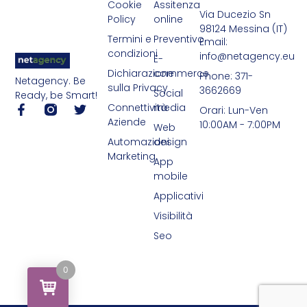
Cookie
Assitenza
Via Ducezio Sn
Policy
online
98124 Messina (IT)
Termini e
Preventivo
Email:
condizioni
info@netagency.eu
E-
Dichiarazione
commerce
Phone: 371-
Netagency. Be
sulla Privacy
3662669
Social
Ready, be Smart!
Connettività
media
Orari: Lun-Ven
Aziende
10:00AM - 7:00PM
Web
Automazioni
design
Marketing
App
mobile
Applicativi
Visibilità
Seo
0