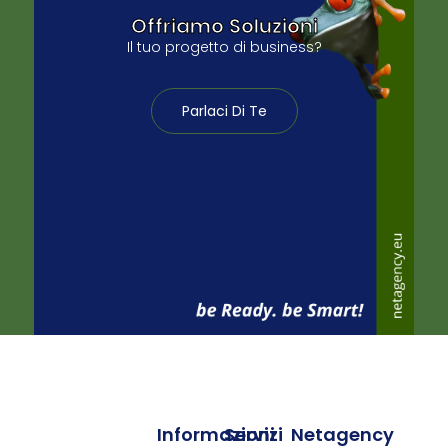
Offriamo Soluzioni
Il tuo progetto di business?
Parlaci Di Te
Informazioni
Servizi
Netagency