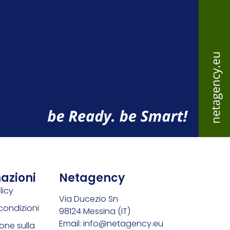
azioni
Netagency
licy
Via Ducezio Sn
condizioni
98124 Messina (IT)
Email: info@netagency.eu
one sulla