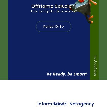
Offriamo Soluzioni
Il tuo progetto di business?
Parlaci Di Te
Informazioni
Servizi
Netagency