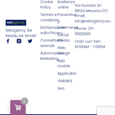
Cookie
Assitenza
Via Ducezio Sn
Policy
online
98124 Messina (IT)
Termini e
Preventivo
Email:
condizioni
info@netagency.eu
E-
Dichiarazione
commerce
Phone: 371-
Netagency. Be
sulla Privacy
3662669
Social
Ready, be Smart!
Connettività
media
Orari: Lun-Ven
Aziende
10:00AM - 7:00PM
Web
Automazioni
design
Marketing
App
mobile
Applicativi
Visibilità
Seo
0