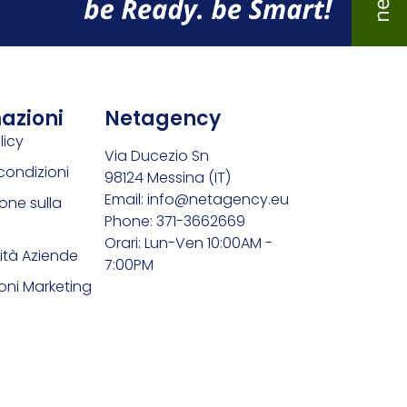
azioni
Netagency
licy
Via Ducezio Sn
condizioni
98124 Messina (IT)
Email: info@netagency.eu
one sulla
Phone: 371-3662669
Orari: Lun-Ven 10:00AM -
ità Aziende
7:00PM
ni Marketing