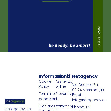
Informazioni
Servizi
Netagency
Cookie
Assitenza
Via Ducezio Sn
Policy
online
98124 Messina (IT)
Termini e
Preventivo
Email:
condizioni
info@netagency.eu
E-
Dichiarazione
commerce
Phone: 371-
Netagency. Be