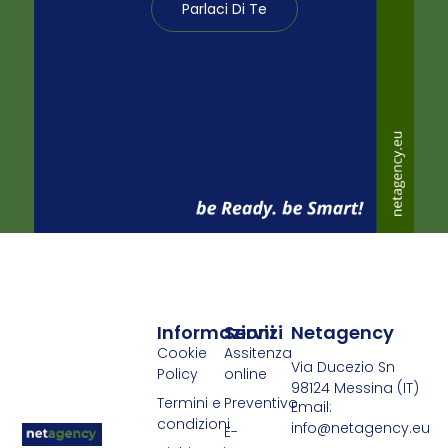
Parlaci Di Te
Informazioni
Servizi
Netagency
Cookie
Assitenza
Via Ducezio Sn
Policy
online
98124 Messina (IT)
Termini e
Preventivo
Email:
condizioni
info@netagency.eu
E-