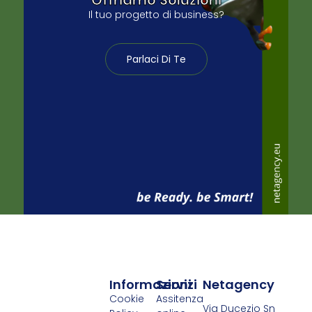
Il tuo progetto di business?
Parlaci Di Te
Informazioni
Servizi
Netagency
Cookie
Assitenza
Via Ducezio Sn