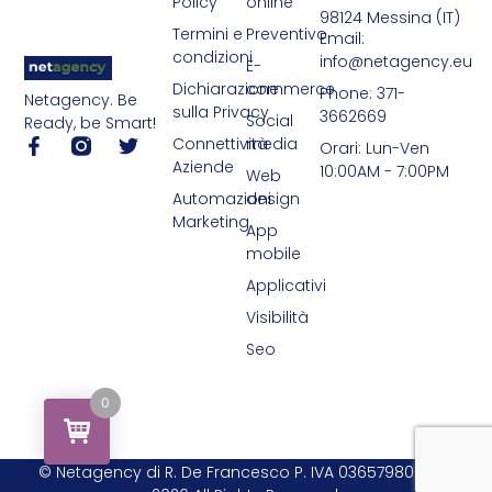
Policy
online
98124 Messina (IT)
Termini e
Preventivo
Email:
condizioni
info@netagency.eu
E-
Dichiarazione
commerce
Phone: 371-
Netagency. Be
sulla Privacy
3662669
Social
Ready, be Smart!
Connettività
media
Orari: Lun-Ven
Aziende
10:00AM - 7:00PM
Web
Automazioni
design
Marketing
App
mobile
Applicativi
Visibilità
Seo
0
© Netagency di R. De Francesco P. IVA 03657980839 -