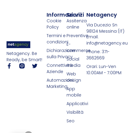
Informazioni
Servizi
Netagency
Cookie
Assitenza
Via Ducezio Sn
Policy
online
98124 Messina (IT)
Termini e
Preventivo
Email:
condizioni
info@netagency.eu
E-
Dichiarazione
commerce
Phone: 371-
Netagency. Be
sulla Privacy
3662669
Social
Ready, be Smart!
Connettività
media
Orari: Lun-Ven
Aziende
10:00AM - 7:00PM
Web
Automazioni
design
Marketing
App
mobile
Applicativi
Visibilità
Seo