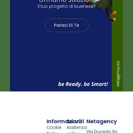
Il tuo progetto di business?
Parlaci Di Te
Informazioni
Servizi
Netagency
Cookie
Assitenza
Via Ducezio Sn