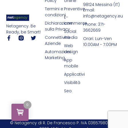
Policy
online
98124 Messina (IT)
Termini e
Preventivo
Email:
condizioni
info@netagency.eu
E-
Dichiarazione
commerce
Phone: 371-
Netagency. Be
sulla Privacy
3662669
Social
Ready, be Smart!
Connettività
media
Orari: Lun-Ven
Aziende
10:00AM - 7:00PM
Web
Automazioni
design
Marketing
App
mobile
Applicativi
Visibilità
Seo
0
© Netagency di R. De Francesco P. IVA 03657980839 -