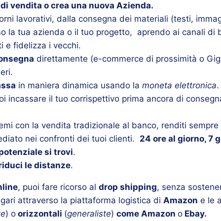
 di vendita o crea una nuova Azienda.
ni lavorativi, dalla consegna dei materiali (testi, immag
mo la tua azienda o il tuo progetto, aprendo ai canali di 
i e fidelizza i vecchi.
onsegna
direttamente (e-commerce di prossimità o Gi
eri.
cassa
in maniera dinamica usando la
moneta elettronica
.
oi incassare il tuo corrispettivo prima ancora di consegna
lemi con la vendita tradizionale al banco, renditi sempre
iato nei confronti dei tuoi clienti.
24 ore al giorno, 7 g
otenziale si trovi
.
 riduci le distanze
.
nline
, puoi fare ricorso al
drop shipping
, senza sostene
gari attraverso la piattaforma logistica di
Amazon
e le 
te
) o
orizzontali
(
generaliste
)
come Amazon
o
Ebay.