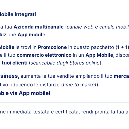
obile integrati
la tua
Azienda multicanale
(
canale web e canale mobi
oluzione
App mobil
e.
Mobile
le trovi in
Promozione
in questo pacchetto (
1 + 1
e il tuo
commercio elettronico
in un
App Mobile,
dispo
 tuoi clienti
(
scaricabile dagli Stores online
).
business,
aumenta le tue vendite ampliando il tuo
merca
.
ttivo riducendo le distanze (
time to market
)
eb e via App mobile!
one immediata testata e certificata, rendi pronta la tua a