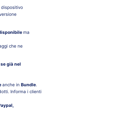
 dispositivo
versione
disponibile
ma
ntaggi che ne
 se già nel
e
anche in
Bundle
.
otti. Informa i clienti
Paypal,