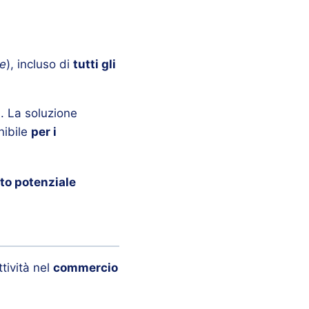
le
), incluso di
tutti gli
). La soluzione
nibile
per i
to potenziale
ttività nel
commercio