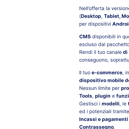
Nell’offerta la versio
(
Desktop
,
Tablet, Mo
per dispositivi
Android
CMS
disponibili in q
escluso dal pacchetto
Rendi il tuo canale
di 
conseguono, soprattutt
Il tuo
e-commerce
, i
dispositivo mobile de
Nessun limite per
pro
Tools
,
plugin
e
funzi
Gestisci i
modelli
, le
ed i potenziali tramit
Incassi e pagamenti
Contrassegno
.