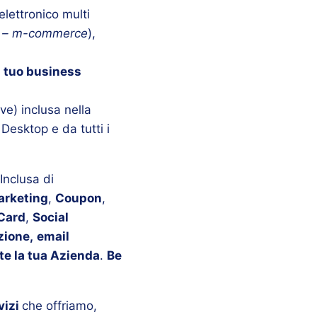
lettronico multi
 – m-commerce
),
il tuo business
ve) inclusa nella
Desktop e da tutti i
 Inclusa di
arketing
,
Coupon
,
Card
,
Social
zione,
email
ete la tua Azienda
.
Be
vizi
che offriamo,