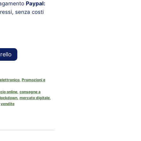
 pagamento
Paypal:
ressi, senza costi
rello
lettronico
,
Promozioni e
io online
,
consegne a
lockdown
,
mercato digitale
,
,
vendite