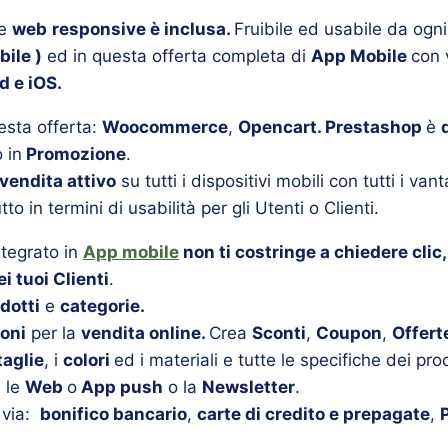
ne
web
responsive è inclusa.
Fruibile ed usabile da ogni
bile )
ed in questa offerta completa di
App Mobile
con 
 e iOS.
uesta offerta:
Woocommerce
,
Opencart. Prestashop
è
 in
Promozione
.
vendita attivo
su tutti i dispositivi mobili con tutti i va
o in termini di usabilità per gli Utenti o Clienti.
ntegrato in
App mobile
non ti costringe a chiedere clic,
i tuoi Clienti
.
dotti
e
categorie.
oni
per la
vendita online.
Crea
Sconti
,
Coupon
,
Offert
taglie
, i
colori
ed i materiali e tutte le specifiche dei prod
e le
Web
o
App push
o la
Newsletter
.
via:
bonifico bancario
,
carte di credito e prepagate
,