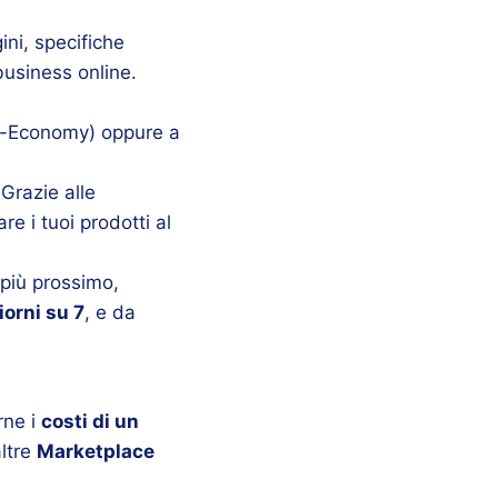
ini, specifiche
business online.
g-Economy) oppure a
 Grazie alle
re i tuoi prodotti al
 più prossimo,
iorni su 7
, e da
rne i
costi di un
altre
Marketplace