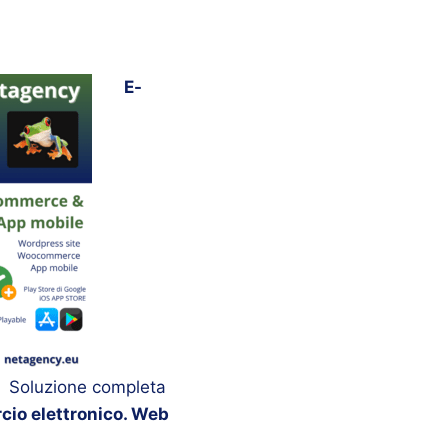
E-
.
Soluzione completa
io elettronico. Web