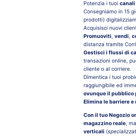
Potenzia i tuoi
canali
Consegniamo in 15 gior
prodotti) digitalizzia
Acquisisci nuovi client
Promuoviti
,
vendi
,
c
distanza tramite Corri
Gestisci i flussi di 
transazioni online, pu
cliente o al corriere.
Dimentica i tuoi prob
raggiungibile ed immed
ovunque il pubblico p
Elimina le barriere e
Con il tuo Negozio o
magazzino reale
, ma
verticali
(
specializza