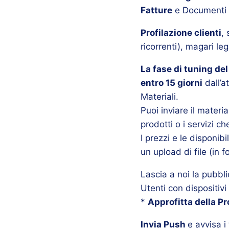
Fatture
e Documenti 
Profilazione clienti
,
ricorrenti), magari l
La fase di tuning de
entro 15 giorni
dall’a
Materiali.
Puoi inviare il materi
prodotti o i servizi c
I prezzi e le disponib
un upload di file (in f
Lascia a noi la pubbl
Utenti con dispositivi
*
Approfitta della P
Invia Push
e avvisa i 