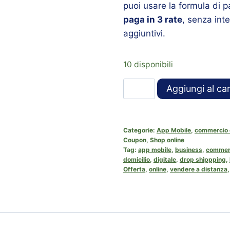
puoi usare la formula di
paga in 3 rate
, senza inte
aggiuntivi.
10 disponibili
Aggiungi al car
Categorie:
App Mobile
,
commercio e
Coupon
,
Shop online
Tag:
app mobile
,
business
,
commerc
domicilio
,
digitale
,
drop shippping
,
Offerta
,
online
,
vendere a distanza