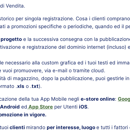
di Vendita.
 storico per singola registrazione. Cosa i clienti comprano
egati a promozioni specifiche o periodiche, quando ed il 
l progetto
e la successiva consegna con la pubblicazione
ttivazione e registrazione del dominio internet (incluso)
ale necessario alla custom grafica ed i tuoi testi ed immag
he vuoi promuovere, via e-mail o tramite cloud.
ilità di magazzino, dopo la pubblicazione, puoi gestirle 
ormato .
xls
o .
txt
).
icazione della tua App Mobile negli
e-store online
:
Goog
Android
ed
App Store
per Utenti
iOS
.
romozione in vigore.
tuoi
clienti
mirando
per interesse, luogo
e tutti i fattori