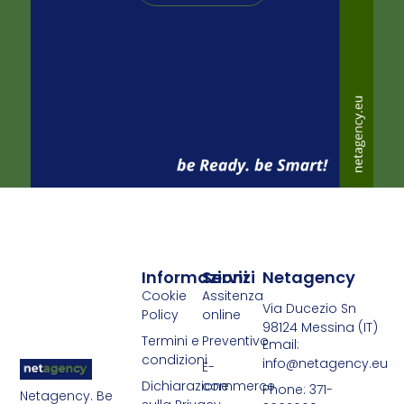
Informazioni
Servizi
Netagency
Cookie
Assitenza
Via Ducezio Sn
Policy
online
98124 Messina (IT)
Termini e
Preventivo
Email:
condizioni
info@netagency.eu
E-
Dichiarazione
commerce
Phone: 371-
Netagency. Be