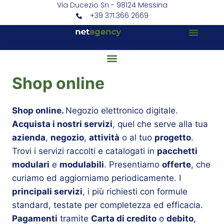
Via Ducezio Sn - 98124 Messina
+39 371.366 2669
Shop online
Shop online.
Negozio elettronico digitale.
Acquista i nostri servizi
, quel che serve alla tua
azienda
,
negozio
,
attività
o al tuo
progetto
.
Trovi i servizi raccolti e catalogati in
pacchetti
modulari
e
modulabili
. Presentiamo
offerte
, che
curiamo ed aggiorniamo periodicamente. I
principali servizi
, i più richiesti con formule
standard, testate per completezza ed efficacia.
Pagamenti
tramite
Carta di credito
o
debito
,