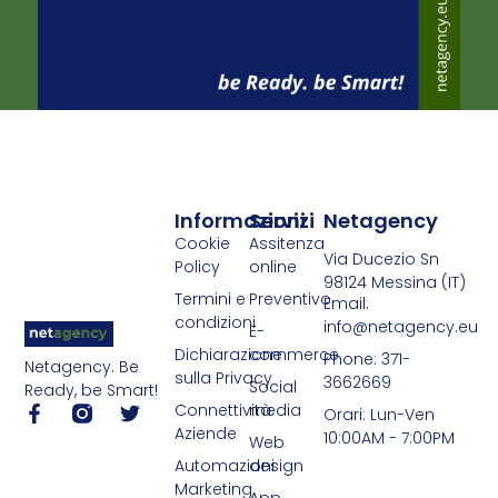
Informazioni
Servizi
Netagency
Cookie
Assitenza
Via Ducezio Sn
Policy
online
98124 Messina (IT)
Termini e
Preventivo
Email:
condizioni
info@netagency.eu
E-
Dichiarazione
commerce
Phone: 371-
Netagency. Be
sulla Privacy
3662669
Social
Ready, be Smart!
Connettività
media
Orari: Lun-Ven
Aziende
10:00AM - 7:00PM
Web
Automazioni
design
Marketing